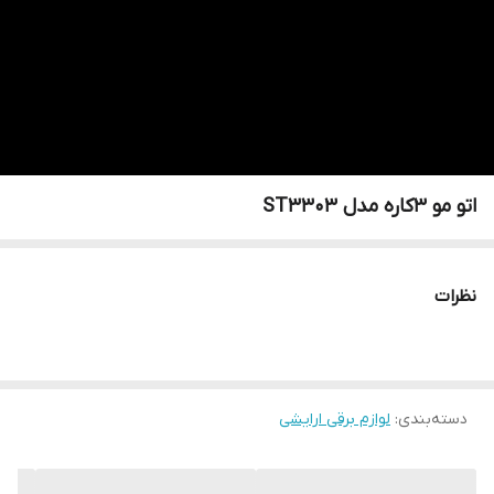
اتو مو ۳کاره مدل ST3303
نظرات
دسته‌بندی
:
لوازم برقی ارایشی