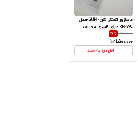
ماساژور تفنگی گان- GUN-مدل
KH-740 دارای ۴سری مختلف
1,750,000
14
%
1,500,000
افزودن به سبد