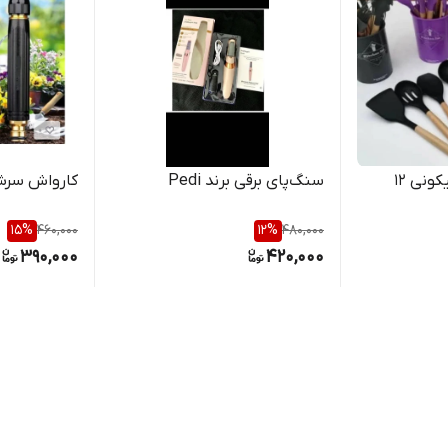
کفگیر و ملاقه سیلیکونی ۱۲
سنگ‌پای برقی برند Pedi
کارواش سرشلنگی
15
%
460,000
12
%
480,000
390,000
420,000