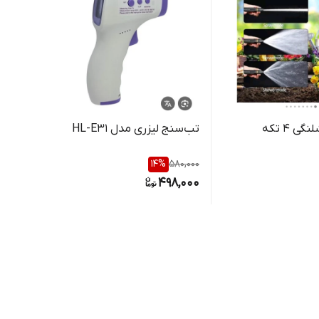
 ۴ تکه
تب‌سنج لیزری مدل HL-E31
07004
30,000
14
%
580,000
0,000
498,000