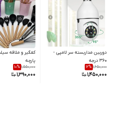
دوربین مداربسته سر لامپی -
۳۶۰ درجه
پارچه
10
%
1,550,000
12
%
1,650,000
1,390,000
1,450,000